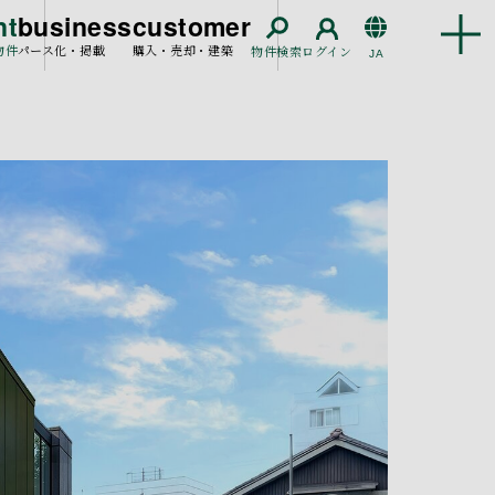
nt
business
customer
物件
パース化・掲載
購入・売却・建築
物件検索
ログイン
JA
EN
CN