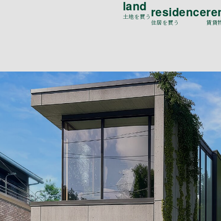
land
residence
re
土地を買う
住居を買う
賃貸