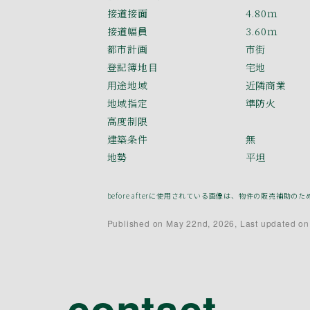
接道接面
4.80ｍ
接道幅員
3.60ｍ
都市計画
市街
登記簿地目
宅地
用途地域
近隣商業
地域指定
準防火
高度制限
建築条件
無
地勢
平坦
before afterに使用されている画像は、物件の販売
Published on May 22nd, 2026, Last updated on
contact