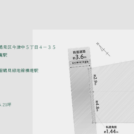
n
na
ail
鶴見区今津中５丁目４－３５
庵駅
堀鶴見緑地線横堤駅
6.21坪