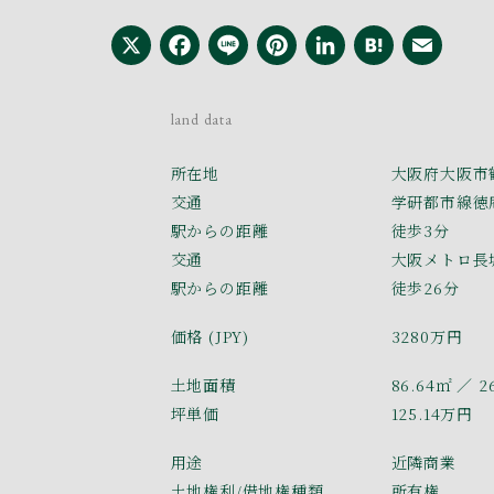
X
Facebook
Line
Pinterest
LinkedI
Hate
Em
land data
所在地
大阪府大阪市
交通
学研都市線徳
駅からの距離
徒歩3分
交通
大阪メトロ長
駅からの距離
徒歩26分
価格 (JPY)
3280万円
土地面積
86.64㎡
／ 2
坪単価
125.14万円
用途
近隣商業
土地権利/借地権種類
所有権