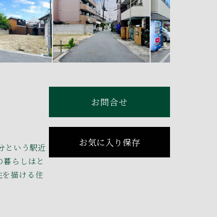
お問合せ
お気に入り保存
分という駅近
の暮らしはと
性を描ける住