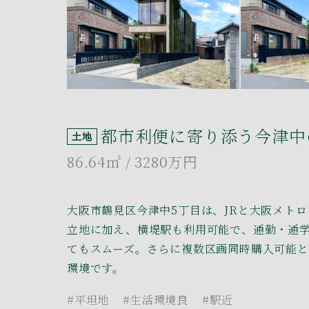
都市利便に寄り添う今津中
土地
86.64㎡
/ 3280万円
大阪市鶴見区今津中5丁目は、JRと大阪メト
立地に加え、横堤駅も利用可能で、通勤・通
てもスムーズ。さらに複数区画同時購入可能
環境です。
#平坦地
#生活環境良
#駅近