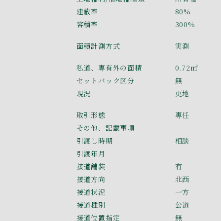
建蔽率
80%
容積率
300%
面積計測方式
実測
私道、専有外の面積
0.72㎡
セットバック区分
無
現況
更地
取引形態
専任
その他、記載事項
引渡し時期
相談
引渡年月
接道舗装
有
接道方向
北西
接道状況
一方
接道種別
公道
接道位置指定
無