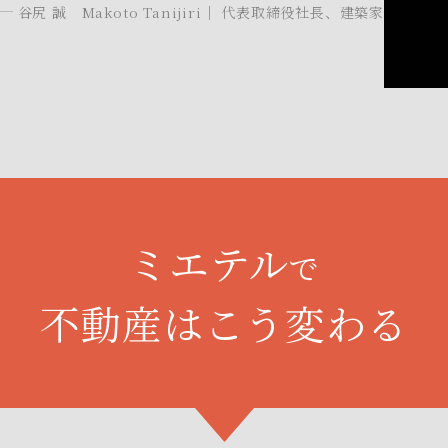
谷尻 誠 Makoto Tanijiri
｜
代表取締役社長、建築家
ミエテル
で
不動産はこう変わる