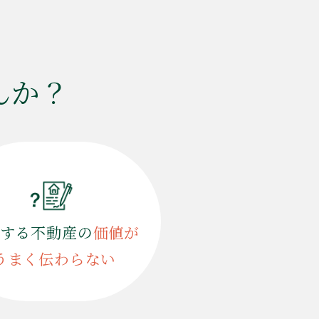
んか？
する不動産の
価値が
うまく伝わらない