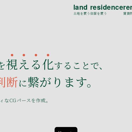
land
residence
re
土地を買う
住居を買う
賃貸
視
え
る
化
を
することで、
判断
繋がります。
に
ィなCGパースを作成。