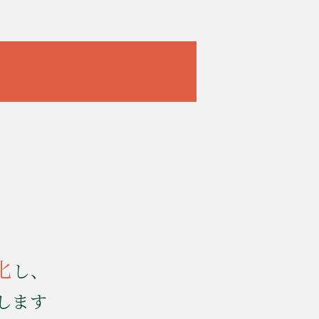
化
し、
します