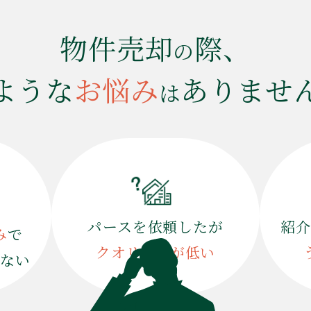
物件売却
際、
の
ような
お悩み
ありませ
は
パースを依頼したが
紹介
み
で
クオリティが低い
らない