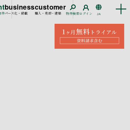
nt
business
customer
物件
パース化・掲載
購入・売却・建築
物件検索
ログイン
JA
EN
CN