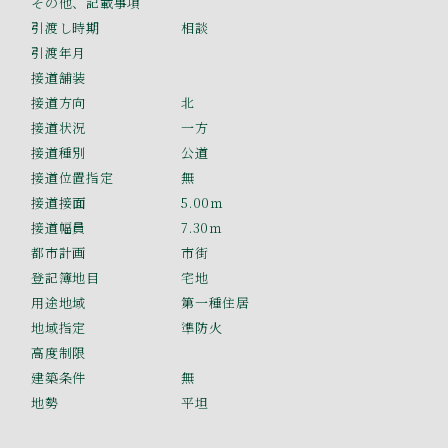
その他、記載事項
引渡し時期
相談
引渡年月
接道舗装
接道方向
北
接道状況
一方
接道種別
公道
接道位置指定
無
接道接面
5.00ｍ
接道幅員
7.30ｍ
都市計画
市街
登記簿地目
宅地
用途地域
第一種住居
地域指定
準防火
高度制限
建築条件
無
地勢
平坦