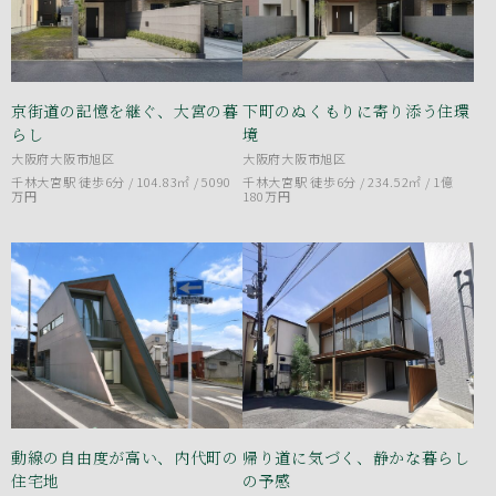
京街道の記憶を継ぐ、大宮の暮
下町のぬくもりに寄り添う住環
らし
境
大阪府大阪市旭区
大阪府大阪市旭区
千林大宮駅 徒歩6分 / 104.83㎡ /
5090
千林大宮駅 徒歩6分 / 234.52㎡ /
1億
万円
180万円
動線の自由度が高い、内代町の
帰り道に気づく、静かな暮らし
住宅地
の予感