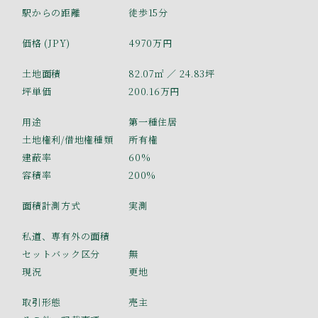
駅からの距離
徒歩15分
価格 (JPY)
4970万円
土地面積
82.07㎡
／ 24.83坪
坪単価
200.16万円
用途
第一種住居
土地権利/借地権種類
所有権
建蔽率
60%
容積率
200%
面積計測方式
実測
私道、専有外の面積
セットバック区分
無
現況
更地
取引形態
売主