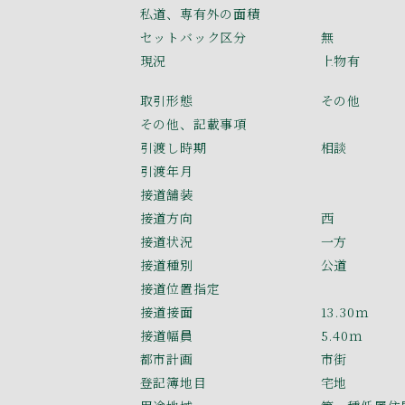
私道、専有外の面積
セットバック区分
無
現況
上物有
取引形態
その他
その他、記載事項
引渡し時期
相談
引渡年月
接道舗装
接道方向
西
接道状況
一方
接道種別
公道
接道位置指定
接道接面
13.30ｍ
接道幅員
5.40ｍ
都市計画
市街
登記簿地目
宅地