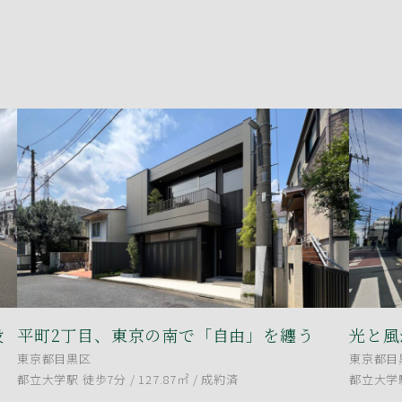
段
平町2丁目、東京の南で「自由」を纏う
光と風
東京都目黒区
東京都目
都立大学駅 徒歩7分 / 127.87㎡ /
成約済
都立大学駅 