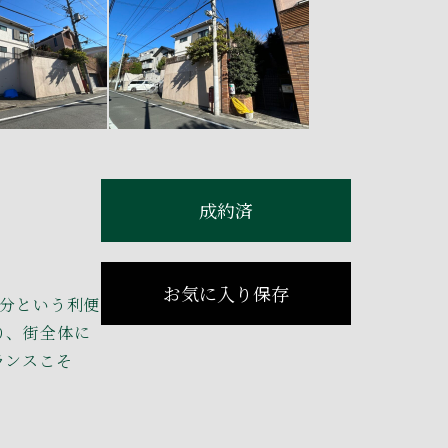
成約済
お気に入り保存
9分という利便
り、街全体に
ランスこそ