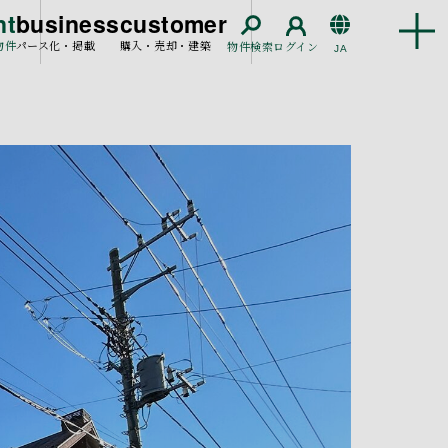
nt
business
customer
物件
パース化・掲載
購入・売却・建築
物件検索
ログイン
JA
EN
CN