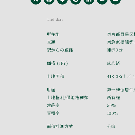
land data
所在地
東京都目黒区
交通
東急東横線都
駅からの距離
徒歩9分
価格 (JPY)
成約済
土地面積
418.08㎡
／ 1
用途
第一種低層住
土地権利/借地権種類
所有権
建蔽率
50%
容積率
100%
面積計測方式
公簿