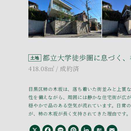
都立大学徒歩圏に息づく、
土地
418.08㎡
/ 成約済
目黒区柿の木坂は、落ち着いた街並みと上質な
性を備えながら、周囲には静かな住宅街が広
穏やかで品のある空気が流れています。日常
が、柿の木坂が長く支持されてきた理由です
X
Facebook
Line
Pinterest
LinkedI
Hate
Em