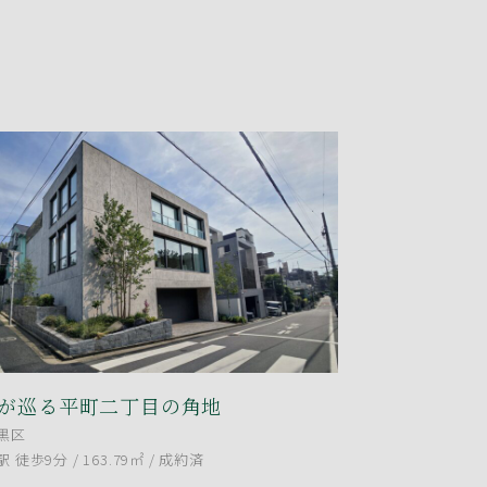
が巡る平町二丁目の角地
黒区
徒歩9分 / 163.79㎡ /
成約済