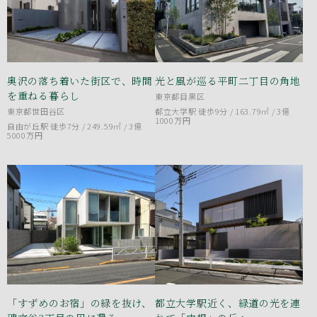
奥沢の落ち着いた街区で、時間
光と風が巡る平町二丁目の角地
を重ねる暮らし
東京都目黒区
東京都世田谷区
都立大学駅 徒歩9分 / 163.79㎡ /
3億
1000万円
自由が丘駅 徒歩7分 / 249.59㎡ /
3億
5000万円
「すずめのお宿」の緑を抜け、
都立大学駅近く、緑道の光を連