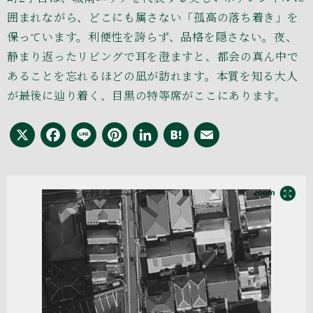
囲まれながら、どこにも属さない「孤高の落ち着き」を
保っています。利便性を誇らず、品格を隠さない。夜、
静まり返ったリビングで耳を澄ますと、都会の真ん中で
あることを忘れるほどの凪が訪れます。本質を知る大人
が最後に辿り着く、目黒の特等席がここにあります。
X
Facebook
Line
Pinterest
LinkedIn
Hatena
Email