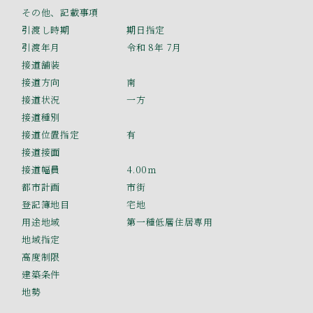
その他、記載事項
引渡し時期
期日指定
引渡年月
令和 8年 7月
接道舗装
接道方向
南
接道状況
一方
接道種別
接道位置指定
有
接道接面
接道幅員
4.00ｍ
都市計画
市街
登記簿地目
宅地
用途地域
第一種低層住居専用
地域指定
高度制限
建築条件
地勢