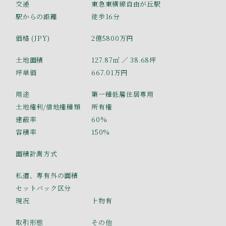
交通
東急東横線自由が丘駅
駅からの距離
徒歩16分
価格 (JPY)
2億5800万円
土地面積
127.87㎡
／ 38.68坪
坪単価
667.01万円
用途
第一種低層住居専用
土地権利/借地権種類
所有権
建蔽率
60%
容積率
150%
面積計測方式
私道、専有外の面積
セットバック区分
現況
上物有
取引形態
その他