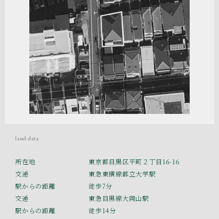
land data
所在地
東京都目黒区平町２丁目16-16
交通
東急東横線都立大学駅
駅からの距離
徒歩7分
交通
東急目黒線大岡山駅
駅からの距離
徒歩14分