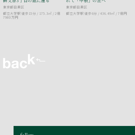
碑文谷3丁目の凪に還る
れて「中根」の丘へ
東京都目黒区
東京都目黒区
都立大学駅 徒歩15分 / 175.3㎡ /
2億
都立大学駅 徒歩6分 / 436.49㎡ /
7億円
7980万円
follow