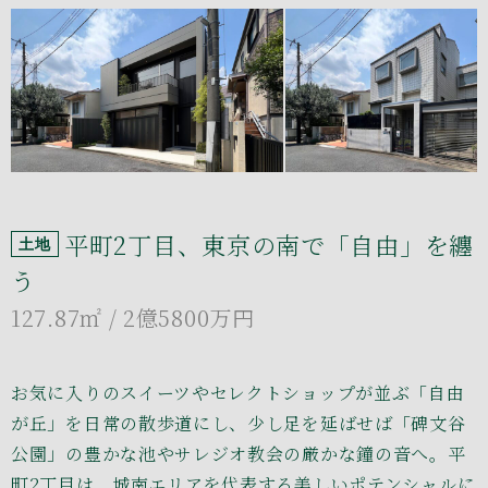
平町2丁目、東京の南で「自由」を纏
土地
う
127.87㎡
/ 2億5800万円
お気に入りのスイーツやセレクトショップが並ぶ「自由
が丘」を日常の散歩道にし、少し足を延ばせば「碑文谷
公園」の豊かな池やサレジオ教会の厳かな鐘の音へ。平
町2丁目は、城南エリアを代表する美しいポテンシャルに