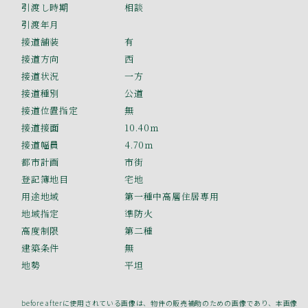
引渡し時期
相談
引渡年月
接道舗装
有
接道方向
西
接道状況
一方
接道種別
公道
接道位置指定
無
接道接面
10.40ｍ
接道幅員
4.70ｍ
都市計画
市街
登記簿地目
宅地
用途地域
第一種中高層住居専用
地域指定
準防火
高度制限
第二種
建築条件
無
地勢
平坦
before afterに使用されている画像は、物件の販売補助のための画像であり、本画像