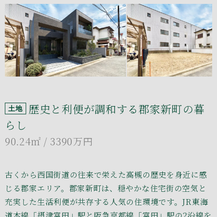
歴史と利便が調和する郡家新町の暮
土地
らし
90.24㎡
/ 3390万円
古くから西国街道の往来で栄えた高槻の歴史を身近に感
じる郡家エリア。郡家新町は、穏やかな住宅街の空気と
充実した生活利便が共存する人気の住環境です。JR東海
道本線「摂津富田」駅と阪急京都線「富田」駅の2沿線を