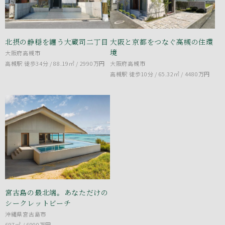
北摂の静穏を纏う大蔵司二丁目
大阪と京都をつなぐ高槻の住環
境
大阪府高槻市
高槻駅 徒歩34分 / 88.19㎡ /
2990万円
大阪府高槻市
高槻駅 徒歩10分 / 65.32㎡ /
4480万円
宮古島の最北端。あなただけの
シークレットビーチ
沖縄県宮古島市
697㎡ /
6000万円