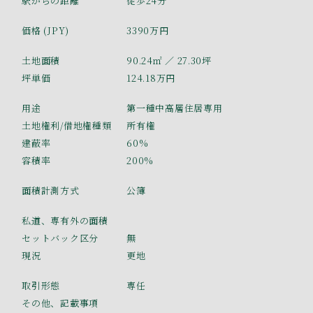
駅からの距離
徒歩24分
価格 (JPY)
3390万円
土地面積
90.24㎡
／ 27.30坪
坪単価
124.18万円
用途
第一種中高層住居専用
土地権利/借地権種類
所有権
建蔽率
60%
容積率
200%
面積計測方式
公簿
私道、専有外の面積
セットバック区分
無
現況
更地
取引形態
専任
その他、記載事項