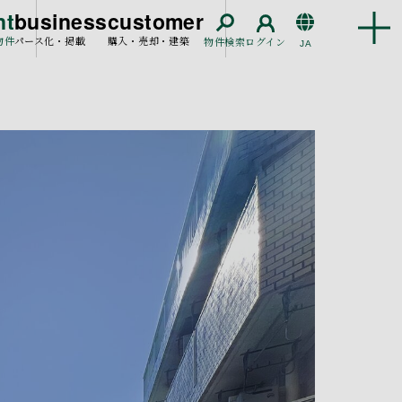
nt
business
customer
物件
パース化・掲載
購入・売却・建築
物件検索
ログイン
JA
EN
CN