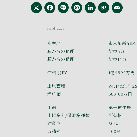
X
Facebook
Line
Pinterest
LinkedI
Hate
Em
land data
所在地
東京都新宿区
駅からの距離
徒歩5分
駅からの距離
徒歩14分
価格 (JPY)
1億4990万円
土地面積
84.14㎡
／ 2
坪単価
589.00万円
用途
第一種住居
土地権利/借地権種類
所有権
建蔽率
60%
容積率
400%