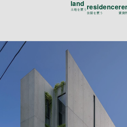
land
residence
re
土地を買う
住居を買う
賃貸