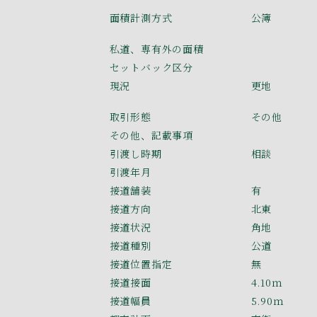
面積計測方式
公簿
私道、専有外の面積
セットバック区分
現況
更地
取引形態
その他
その他、記載事項
引渡し時期
相談
引渡年月
接道舗装
有
接道方向
北東
接道状況
角地
接道種別
公道
接道位置指定
無
接道接面
4.10ｍ
接道幅員
5.90ｍ