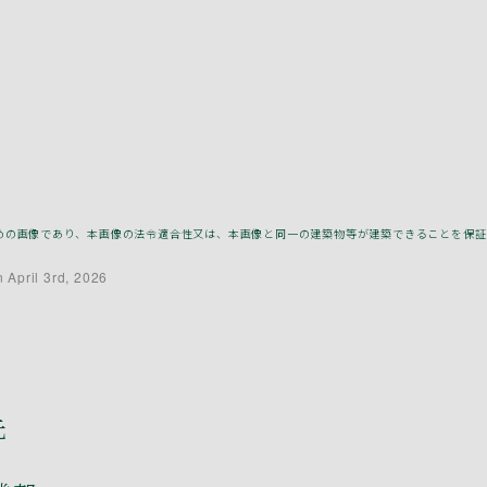
補助のための画像であり、本画像の法令適合性又は、本画像と同一の建築物等が建築できることを保
 April 3rd, 2026
先