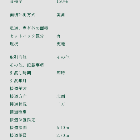
容積率
150%
面積計測方式
実測
私道、専有外の面積
セットバック区分
有
現況
更地
取引形態
その他
その他、記載事項
引渡し時期
即時
引渡年月
接道舗装
接道方向
北西
接道状況
二方
接道種別
接道位置指定
接道接面
6.10ｍ
接道幅員
2.70ｍ