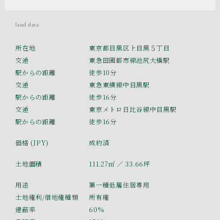
land data
所在地
東京都目黒区上目黒５丁目
交通
東急田園都市線池尻大橋駅
駅からの距離
徒歩10分
交通
東急東横線中目黒駅
駅からの距離
徒歩16分
交通
東京メトロ日比谷線中目黒駅
駅からの距離
徒歩16分
価格 (JPY)
成約済
土地面積
111.27㎡
／ 33.66坪
用途
第一種低層住居専用
土地権利/借地権種類
所有権
建蔽率
60%