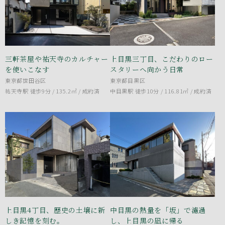
三軒茶屋や祐天寺のカルチャー
上目黒三丁目、こだわりのロー
を使いこなす
スタリーへ向かう日常
東京都世田谷区
東京都目黒区
祐天寺駅 徒歩9分 / 135.2㎡ /
成約済
中目黒駅 徒歩10分 / 116.81㎡ /
成約済
上目黒4丁目、歴史の土壌に新
中目黒の熱量を「坂」で濾過
しき記憶を刻む。
し、上目黒の凪に帰る