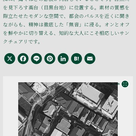
を見下ろす高台（目黒台地）に位置する。素材の質感を
際立たせたモダンな空間で、都会のパルスを近くに聞き
ながらも、精神は徹底した「無音」に浸る。オンとオフ
を鮮やかに切り替える、知的な大人にこそ相応しいサン
クチュアリです。
X
Facebook
Line
Pinterest
LinkedIn
Hatena
Email