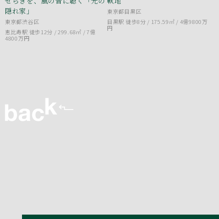
せらぎを、風の音に聴く「光の
軟地
隠れ家」
東京都目黒区
東京都渋谷区
目黒駅 徒歩8分 / 175.59㎡ /
4億9800万
円
恵比寿駅 徒歩12分 / 299.68㎡ /
7億
4800万円