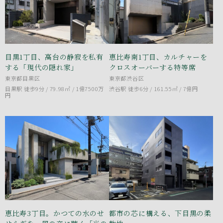
目黒1丁目、高台の静寂を私有
恵比寿南1丁目、カルチャーを
する「現代の隠れ家」
クロスオーバーする特等席
東京都目黒区
東京都渋谷区
目黒駅 徒歩9分 / 79.98㎡ /
1億7500万
渋谷駅 徒歩6分 / 161.55㎡ /
7億円
円
恵比寿3丁目。かつての水のせ
都市の芯に構える、下目黒の柔