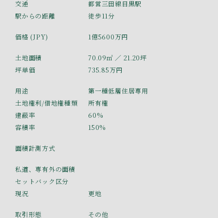
交通
都営三田線目黒駅
駅からの距離
徒歩11分
価格 (JPY)
1億5600万円
土地面積
70.09㎡
／ 21.20坪
坪単価
735.85万円
用途
第一種低層住居専用
土地権利/借地権種類
所有権
建蔽率
60%
容積率
150%
面積計測方式
私道、専有外の面積
セットバック区分
現況
更地
取引形態
その他