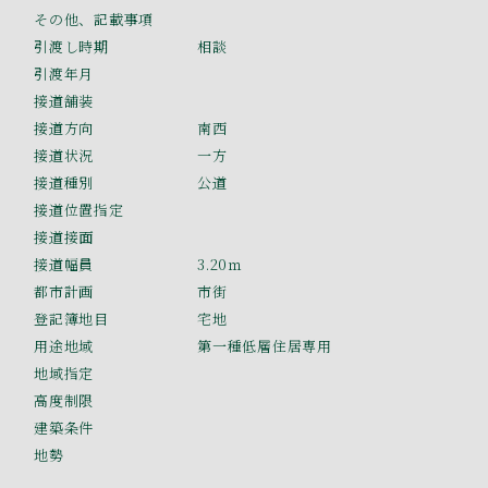
その他、記載事項
引渡し時期
相談
引渡年月
接道舗装
接道方向
南西
接道状況
一方
接道種別
公道
接道位置指定
接道接面
接道幅員
3.20ｍ
都市計画
市街
登記簿地目
宅地
用途地域
第一種低層住居専用
地域指定
高度制限
建築条件
地勢