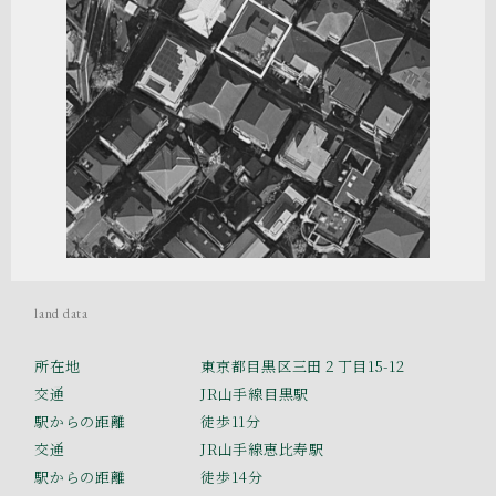
land data
所在地
東京都目黒区三田２丁目15-12
交通
JR山手線目黒駅
駅からの距離
徒歩11分
交通
JR山手線恵比寿駅
駅からの距離
徒歩14分