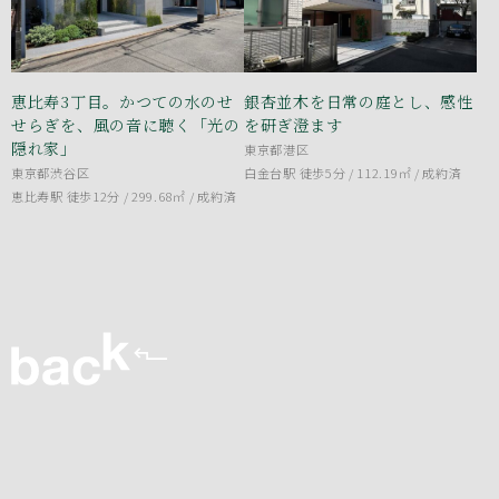
恵比寿3丁目。かつての水のせ
銀杏並木を日常の庭とし、感性
せらぎを、風の音に聴く「光の
を研ぎ澄ます
隠れ家」
東京都港区
東京都渋谷区
白金台駅 徒歩5分 / 112.19㎡ /
成約済
恵比寿駅 徒歩12分 / 299.68㎡ /
成約済