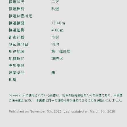
接道状況
二方
接道種別
私道
接道位置指定
接道接面
13.40ｍ
接道幅員
4.00ｍ
都市計画
市街
登記簿地目
宅地
用途地域
第一種住居
地域指定
準防火
高度制限
建築条件
無
地勢
before afterに使用されている画像は、物件の販売補助のための画像であり、本画像
の法令適合性又は、本画像と同一の建築物等が建築できることを保証いたしません。
Published on November 5th, 2025, Last updated on March 6th, 2026