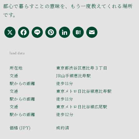
都心で暮らすことの意味を、もう一度教えてくれる場所
です。
X
Facebook
Line
Pinterest
LinkedIn
Hatena
Email
land data
所在地
東京都渋谷区恵比寿３丁目
交通
JR山手線恵比寿駅
駅からの距離
徒歩11分
交通
東京メトロ日比谷線恵比寿駅
駅からの距離
徒歩11分
交通
東京メトロ日比谷線広尾駅
駅からの距離
徒歩12分
価格 (JPY)
成約済