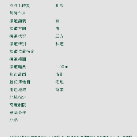
引渡し時期
相談
引渡年月
接道舗装
有
接道方向
南
接道状況
三方
接道種別
私道
接道位置指定
接道接面
接道幅員
4.00ｍ
都市計画
市街
登記簿地目
宅地
用途地域
商業
地域指定
高度制限
建築条件
地勢
before afterに使用されている画像は、物件の販売補助のための画像であり、本画像