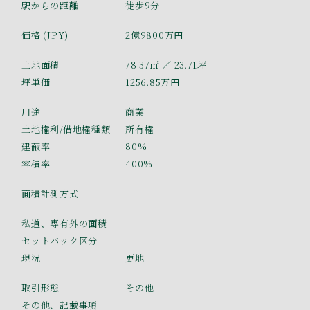
駅からの距離
徒歩9分
価格 (JPY)
2億9800万円
土地面積
78.37㎡
／ 23.71坪
坪単価
1256.85万円
用途
商業
土地権利/借地権種類
所有権
建蔽率
80%
容積率
400%
面積計測方式
私道、専有外の面積
セットバック区分
現況
更地
取引形態
その他
その他、記載事項