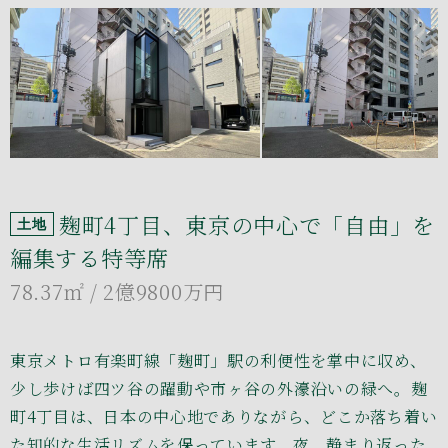
麹町4丁目、東京の中心で「自由」を
土地
編集する特等席
78.37㎡
/ 2億9800万円
東京メトロ有楽町線「麹町」駅の利便性を掌中に収め、
少し歩けば四ツ谷の躍動や市ヶ谷の外濠沿いの緑へ。麹
町4丁目は、日本の中心地でありながら、どこか落ち着い
た知的な生活リズムを保っています。夜、静まり返った