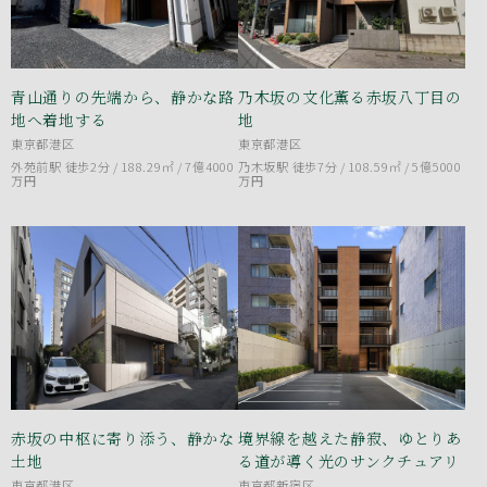
青山通りの先端から、静かな路
乃木坂の文化薫る赤坂八丁目の
地へ着地する
地
東京都港区
東京都港区
外苑前駅 徒歩2分 / 188.29㎡ /
7億4000
乃木坂駅 徒歩7分 / 108.59㎡ /
5億5000
万円
万円
赤坂の中枢に寄り添う、静かな
境界線を越えた静寂、ゆとりあ
土地
る道が導く光のサンクチュアリ
東京都港区
東京都新宿区