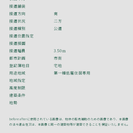
接道舗装
接道方向
南
接道状況
二方
接道種別
公道
接道位置指定
接道接面
接道幅員
3.50ｍ
都市計画
市街
登記簿地目
宅地
用途地域
第一種低層住居専用
地域指定
高度制限
建築条件
地勢
before afterに使用されている画像は、物件の販売補助のための画像であり、本画像
の法令適合性又は、本画像と同一の建築物等が建築できることを保証いたしません。