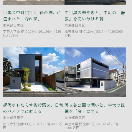
目黒区中町1丁目、緑の潤いに
中目黒の華やぎと、中町の「静
包まれた「隠れ家」
寂」を使い分ける贅
東京都目黒区
東京都目黒区
学芸大学駅 徒歩15分 / 161.26㎡ /
1億
祐天寺駅 徒歩12分 / 85.4㎡ /
1億3200
9180万円
万円
起伏がもたらす抜け感を、日常
碑文谷公園の潤いと、学大の洗
のパノラマに変える
練を「庭」にする
東京都目黒区
東京都目黒区
祐天寺駅 徒歩11分 / 86㎡ /
1億2800万
学芸大学駅 徒歩9分 / 69.45㎡ /
1億
円
6000万円