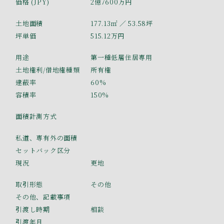
価格 (JPY)
2億7600万円
土地面積
177.13㎡
／ 53.58坪
坪単価
515.12万円
用途
第一種低層住居専用
土地権利/借地権種類
所有権
建蔽率
60%
容積率
150%
面積計測方式
私道、専有外の面積
セットバック区分
現況
更地
取引形態
その他
その他、記載事項
引渡し時期
相談
引渡年月