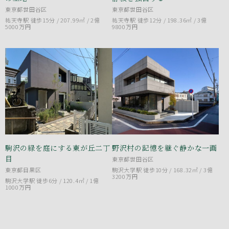
東京都世田谷区
東京都世田谷区
祐天寺駅 徒歩15分 / 207.99㎡ /
2億
祐天寺駅 徒歩12分 / 198.36㎡ /
3億
5000万円
9800万円
駒沢の緑を庭にする東が丘二丁
野沢村の記憶を継ぐ静かな一画
目
東京都世田谷区
東京都目黒区
駒沢大学駅 徒歩10分 / 168.32㎡ /
3億
3200万円
駒沢大学駅 徒歩6分 / 120.4㎡ /
1億
1000万円