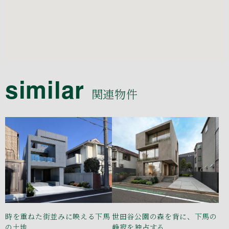
similar
関連物件
時を重ねた街並みに映える下馬
世田谷公園の森を背に、下馬の
の土地
静寂を独占する