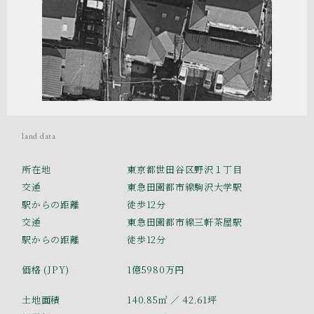
land data
所在地
東京都世田谷区野沢１丁目
交通
東急田園都市線駒沢大学駅
駅からの距離
徒歩12分
交通
東急田園都市線三軒茶屋駅
駅からの距離
徒歩12分
価格 (JPY)
1億5980万円
土地面積
140.85㎡
／ 42.61坪