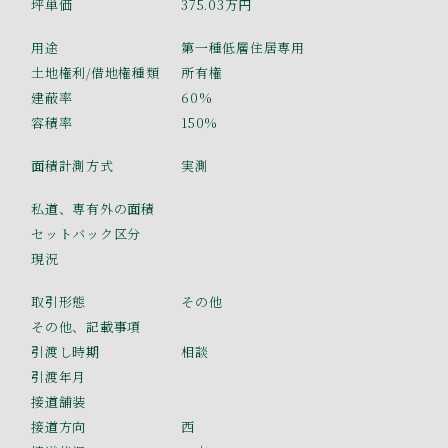
坪単価
375.03万円
用途
第一種低層住居専用
土地権利/借地権種類
所有権
建蔽率
60%
容積率
150%
面積計測方式
実測
私道、専有外の面積
セットバック区分
現況
取引形態
その他
その他、記載事項
引渡し時期
相談
引渡年月
接道舗装
接道方向
西