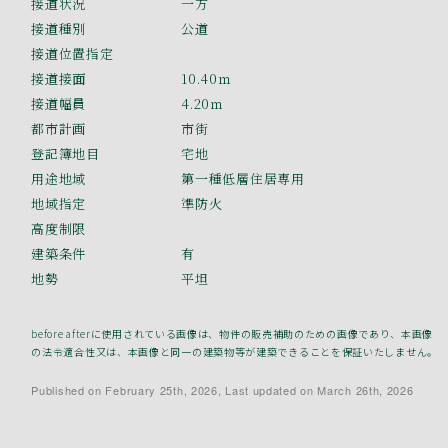
接道状況
一方
接道種別
公道
接道位置指定
接道接面
10.40ｍ
接道幅員
4.20ｍ
都市計画
市街
登記簿地目
宅地
用途地域
第一種低層住居専用
地域指定
準防火
高度制限
建築条件
有
地勢
平坦
before afterに使用されている画像は、物件の販売補助のための画像であり、本画像
の法令適合性又は、本画像と同一の建築物等が建築できることを保証いたしません。
Published on February 25th, 2026, Last updated on March 26th, 2026