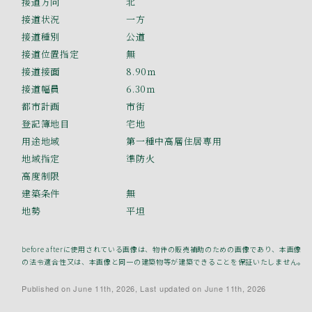
接道方向
北
接道状況
一方
接道種別
公道
接道位置指定
無
接道接面
8.90ｍ
接道幅員
6.30ｍ
都市計画
市街
登記簿地目
宅地
用途地域
第一種中高層住居専用
地域指定
準防火
高度制限
建築条件
無
地勢
平坦
before afterに使用されている画像は、物件の販売補助のための画像であり、本画像
の法令適合性又は、本画像と同一の建築物等が建築できることを保証いたしません。
Published on June 11th, 2026, Last updated on June 11th, 2026