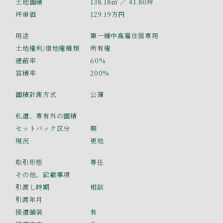
土地面積
138.18㎡
／ 41.80坪
坪単価
129.19万円
用途
第一種中高層住居専用
土地権利/借地権種類
所有権
建蔽率
60%
容積率
200%
面積計測方式
公簿
私道、専有外の面積
セットバック区分
無
現況
更地
取引形態
専任
その他、記載事項
引渡し時期
相談
引渡年月
接道舗装
有