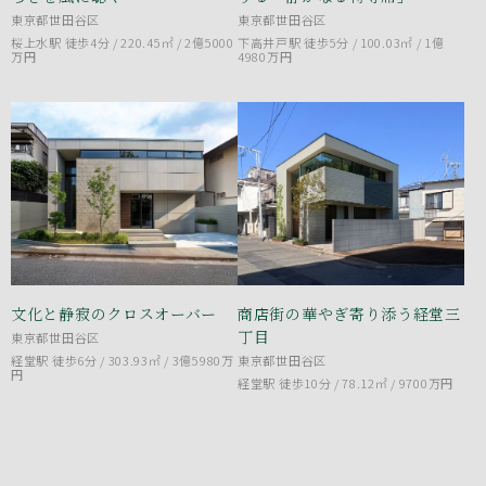
東京都世田谷区
東京都世田谷区
桜上水駅 徒歩4分 / 220.45㎡ /
2億5000
下高井戸駅 徒歩5分 / 100.03㎡ /
1億
万円
4980万円
文化と静寂のクロスオーバー
商店街の華やぎ寄り添う経堂三
丁目
東京都世田谷区
経堂駅 徒歩6分 / 303.93㎡ /
3億5980万
東京都世田谷区
円
経堂駅 徒歩10分 / 78.12㎡ /
9700万円