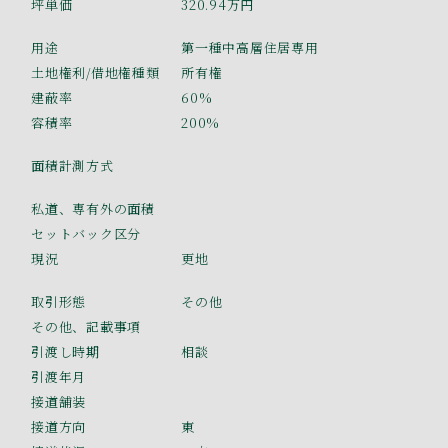
坪単価
320.94万円
用途
第一種中高層住居専用
土地権利/借地権種類
所有権
建蔽率
60%
容積率
200%
面積計測方式
私道、専有外の面積
セットバック区分
現況
更地
取引形態
その他
その他、記載事項
引渡し時期
相談
引渡年月
接道舗装
接道方向
東