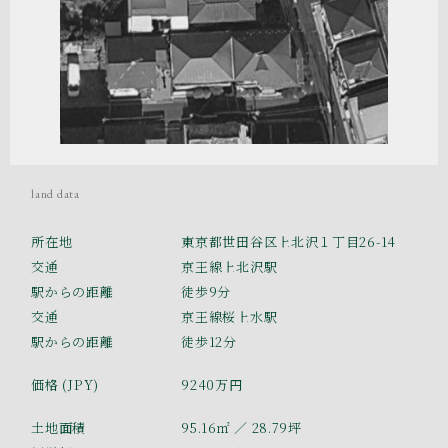
land data
所在地
東京都世田谷区上北沢１丁目26-14
交通
京王線上北沢駅
駅からの距離
徒歩9分
交通
京王線桜上水駅
駅からの距離
徒歩12分
価格 (JPY)
9240万円
土地面積
95.16㎡
／ 28.79坪