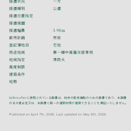
接道状況
一方
接道種別
公道
接道位置指定
接道接面
接道幅員
3.90ｍ
都市計画
市街
登記簿地目
宅地
用途地域
第一種中高層住居専用
地域指定
準防火
高度制限
建築条件
地勢
before afterに使用されている画像は、物件の販売補助のための画像であり、本画像
の法令適合性又は、本画像と同一の建築物等が建築できることを保証いたしません。
Published on April 7th, 2026, Last updated on May 8th, 2026