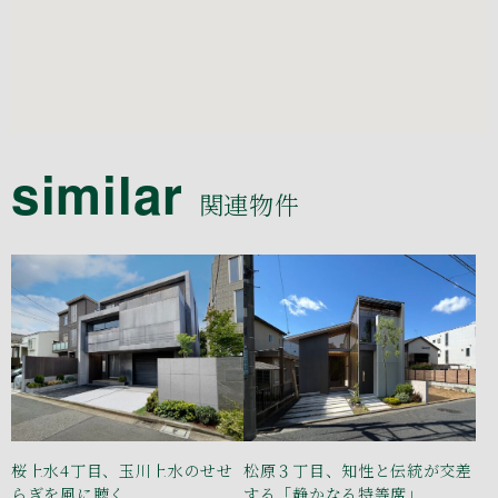
similar
関連物件
桜上水4丁目、玉川上水のせせ
松原３丁目、知性と伝統が交差
らぎを風に聴く
する「静かなる特等席」