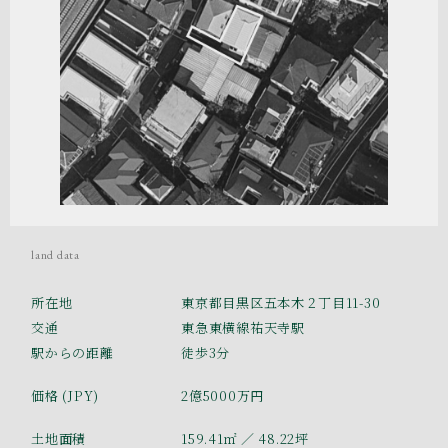
land data
所在地
東京都目黒区五本木２丁目11-30
交通
東急東横線祐天寺駅
駅からの距離
徒歩3分
価格 (JPY)
2億5000万円
土地面積
159.41㎡
／ 48.22坪