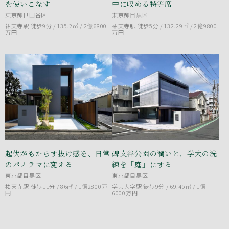
を使いこなす
中に収める特等席
東京都世田谷区
東京都目黒区
祐天寺駅 徒歩9分 / 135.2㎡ /
2億6800
祐天寺駅 徒歩5分 / 132.29㎡ /
2億9800
万円
万円
起伏がもたらす抜け感を、日常
碑文谷公園の潤いと、学大の洗
のパノラマに変える
練を「庭」にする
東京都目黒区
東京都目黒区
祐天寺駅 徒歩11分 / 86㎡ /
1億2800万
学芸大学駅 徒歩9分 / 69.45㎡ /
1億
円
6000万円