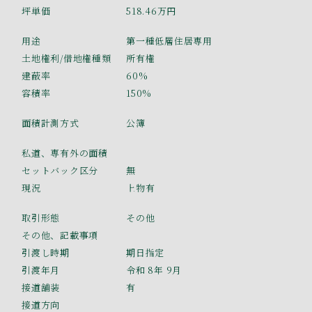
坪単価
518.46万円
用途
第一種低層住居専用
土地権利/借地権種類
所有権
建蔽率
60%
容積率
150%
面積計測方式
公簿
私道、専有外の面積
セットバック区分
無
現況
上物有
取引形態
その他
その他、記載事項
引渡し時期
期日指定
引渡年月
令和 8年 9月
接道舗装
有
接道方向