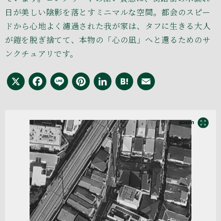
日が美しい陰影を落とすミニマルな空間。都会のスピー
ドから心地よく濾過された我が家は、タフに生きる大人
が鎧を脱ぎ捨てて、本物の「心の凪」へと還るためのサ
ンクチュアリです。
X
Facebook
Line
Pinterest
LinkedIn
Hatena
Email