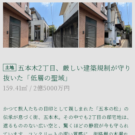
五本木2丁目、厳しい建築規制が守り
土地
抜いた「低層の聖域」
159.41㎡
/ 2億5000万円
かつて旅人たちの目印として親しまれた「五本の松」の
伝承が息づく街、五本木。その中でも2丁目の邸宅地は、
遮るもののない広い空と、驚くほどの静寂が今も守られ
ています。コンクリートの潔い質感に、街路樹の木漏れ