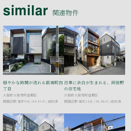
similar
関連物件
穏やかな時間が流れる阪南町四
日常に余白が生まれる、阿倍野
丁目
の住宅地
大阪府大阪市阿倍野区
大阪府大阪市阿倍野区
西田辺駅 徒歩9分 / 84.47㎡ /
成約済
西田辺駅 徒歩11分 / 69.48㎡ /
成約済