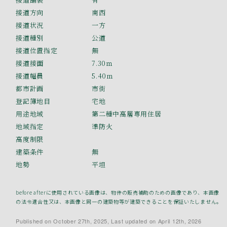
接道方向
南西
接道状況
一方
接道種別
公道
接道位置指定
無
接道接面
7.30ｍ
接道幅員
5.40ｍ
都市計画
市街
登記簿地目
宅地
用途地域
第二種中高層専用住居
地域指定
準防火
高度制限
建築条件
無
地勢
平坦
before afterに使用されている画像は、物件の販売補助のための画像であり、本画像
の法令適合性又は、本画像と同一の建築物等が建築できることを保証いたしません。
Published on October 27th, 2025, Last updated on April 12th, 2026