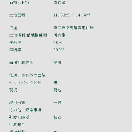
価格 (JPY)
成約済
土地面積
113.53㎡
／ 34.34坪
用途
第二種中高層専用住居
土地権利/借地権種類
所有権
建蔽率
60%
容積率
200%
面積計測方式
実測
私道、専有外の面積
セットバック区分
無
現況
更地
取引形態
一般
その他、記載事項
引渡し時期
相談
引渡年月
接道舗装
有