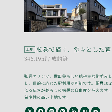
弦巻で描く、堂々とした暮
土地
346.19㎡
/ 成約済
弦巻エリアは、世田谷らしい穏やかな街並みと
と、目的に応じた駅利用が可能です。幅員10
える広さが暮らしの構想に自由度を与えます
希少性の高い土地です。
X
Facebook
Line
Pinterest
LinkedI
Hate
Em