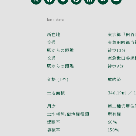
land data
所在地
東京都世田谷
交通
東急田園都市
駅からの距離
徒歩13分
交通
東急世田谷線
駅からの距離
徒歩9分
価格 (JPY)
成約済
土地面積
346.19㎡
／ 1
用途
第二種低層住
土地権利/借地権種類
所有権
建蔽率
60%
容積率
150%