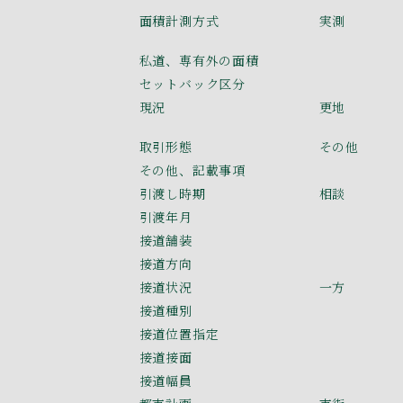
面積計測方式
実測
私道、専有外の面積
セットバック区分
現況
更地
取引形態
その他
その他、記載事項
引渡し時期
相談
引渡年月
接道舗装
接道方向
接道状況
一方
接道種別
接道位置指定
接道接面
接道幅員