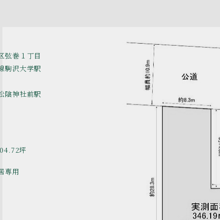
区弦巻１丁目
線駒沢大学駅
松陰神社前駅
04.72坪
居専用