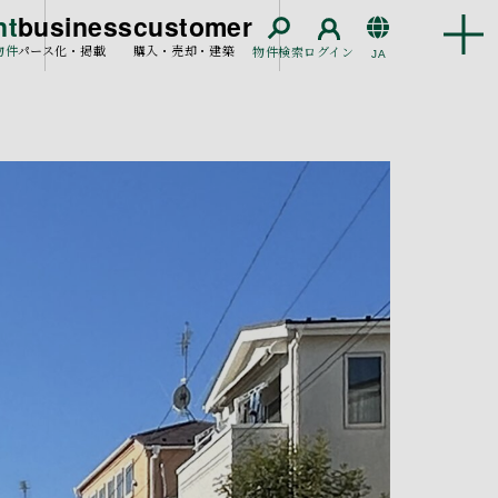
nt
business
customer
物件
パース化・掲載
購入・売却・建築
物件検索
ログイン
JA
EN
CN