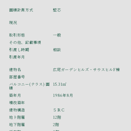
面積計測方式
壁芯
現況
取引形態
一般
その他、記載事項
引渡し時期
相談
引渡年月
建物名
広尾ガーデンヒルズ・サウスヒルF棟
部屋番号
バルコニー(テラス) 面
15.31㎡
積
築年月
1986年8月
増改築年
建物構造
ＳＲＣ
地上階層
12階
地下階層
2階