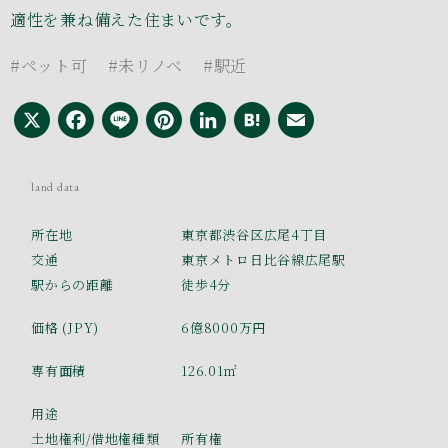
適性を兼ね備えた住まいです。
#ペット可
#未リノベ
#駅近
X
Facebook
Line
Pinterest
LinkedIn
Hatena
Email
land data
所在地
東京都渋谷区広尾4丁目
交通
東京メトロ日比谷線広尾駅
駅からの距離
徒歩4分
価格 (JPY)
6億8000万円
専有面積
126.01㎡
用途
土地権利/借地権種類
所有権