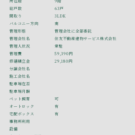
所在階
9階
総戸数
63戸
間取り
3LDK
バルコニー方向
南
管理形態
管理会社に全部委託
管理会社名
住友不動産建物サービス株式会社
管理人状況
常駐
管理費
59,390円
修繕積立金
29,180円
分譲会社名
施工会社名
駐車場在否
駐車場月額
ペット飼育
可
オートロック
有
宅配ボックス
有
事務所利用
設備